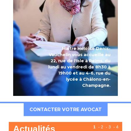
Maître Héloïse Denis-
Vauchelin vous accueille au
22, rue de l'Isle à Reims, du
lundi au vendredi de 8h30 à
19h00 et au 4-6, rue du
lycée à Châlons-en-
Champagne.
CONTACTER VOTRE AVOCAT
Actualités
1
-
2
-
3
-
4